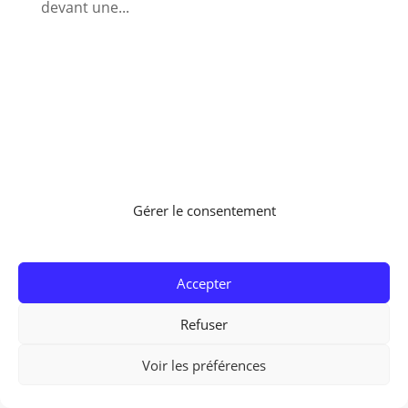
devant une...
Gérer le consentement
Accepter
Refuser
ADEQUATE TECHNOLOGIES - 1 RD 922 - Route de Meulan -
78740 EVECQUEMONT -
Mentions légales
-
Politique de
Voir les préférences
Confidentialité
-
Politique de Cookies (UE)